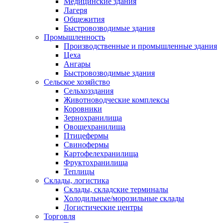
Медицинские здания
Лагеря
Общежития
Быстровозводимые здания
Промышленность
Производственные и промышленные здания
Цеха
Ангары
Быстровозводимые здания
Сельское хозяйство
Сельхозздания
Животноводческие комплексы
Коровники
Зернохранилища
Овощехранилища
Птицефермы
Свинофермы
Картофелехранилища
Фруктохранилища
Теплицы
Склады, логистика
Склады, складские терминалы
Холодильные/морозильные склады
Логистические центры
Торговля