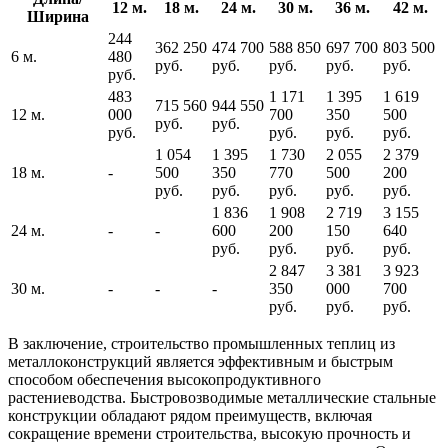
12 м.
18 м.
24 м.
30 м.
36 м.
42 м.
Ширина
244
362 250
474 700
588 850
697 700
803 500
6 м.
480
руб.
руб.
руб.
руб.
руб.
руб.
483
1 171
1 395
1 619
715 560
944 550
12 м.
000
700
350
500
руб.
руб.
руб.
руб.
руб.
руб.
1 054
1 395
1 730
2 055
2 379
18 м.
-
500
350
770
500
200
руб.
руб.
руб.
руб.
руб.
1 836
1 908
2 719
3 155
24 м.
-
-
600
200
150
640
руб.
руб.
руб.
руб.
2 847
3 381
3 923
30 м.
-
-
-
350
000
700
руб.
руб.
руб.
В заключение, строительство промышленных теплиц из
металлоконструкций является эффективным и быстрым
способом обеспечения высокопродуктивного
растениеводства. Быстровозводимые металлические стальные
конструкции обладают рядом преимуществ, включая
сокращение времени строительства, высокую прочность и