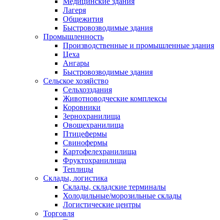
Медицинские здания
Лагеря
Общежития
Быстровозводимые здания
Промышленность
Производственные и промышленные здания
Цеха
Ангары
Быстровозводимые здания
Сельское хозяйство
Сельхозздания
Животноводческие комплексы
Коровники
Зернохранилища
Овощехранилища
Птицефермы
Свинофермы
Картофелехранилища
Фруктохранилища
Теплицы
Склады, логистика
Склады, складские терминалы
Холодильные/морозильные склады
Логистические центры
Торговля