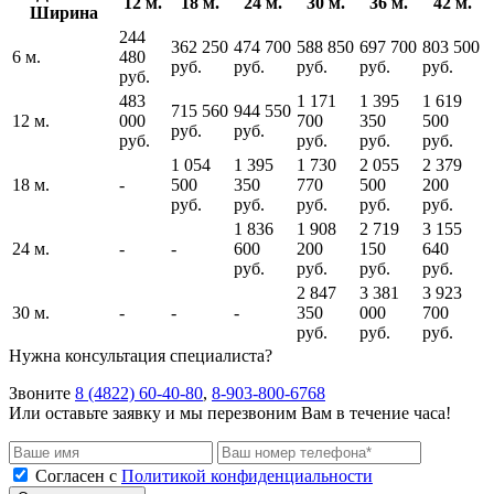
12 м.
18 м.
24 м.
30 м.
36 м.
42 м.
Ширина
244
362 250
474 700
588 850
697 700
803 500
6 м.
480
руб.
руб.
руб.
руб.
руб.
руб.
483
1 171
1 395
1 619
715 560
944 550
12 м.
000
700
350
500
руб.
руб.
руб.
руб.
руб.
руб.
1 054
1 395
1 730
2 055
2 379
18 м.
-
500
350
770
500
200
руб.
руб.
руб.
руб.
руб.
1 836
1 908
2 719
3 155
24 м.
-
-
600
200
150
640
руб.
руб.
руб.
руб.
2 847
3 381
3 923
30 м.
-
-
-
350
000
700
руб.
руб.
руб.
Нужна консультация специалиста?
Звоните
8 (4822) 60-40-80
,
8-903-800-6768
Или оставьте заявку и мы перезвоним Вам в течение часа!
Согласен с
Политикой конфиденциальности