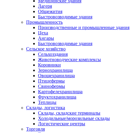
Медицинские здания
Лагеря
Общежития
Быстровозводимые здания
Промышленность
Производственные и промышленные здания
Цеха
Ангары
Быстровозводимые здания
Сельское хозяйство
Сельхозздания
Животноводческие комплексы
Коровники
Зернохранилища
Овощехранилища
Птицефермы
Свинофермы
Картофелехранилища
Фруктохранилища
Теплицы
Склады, логистика
Склады, складские терминалы
Холодильные/морозильные склады
Логистические центры
Торговля