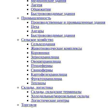
Медицинские здания
Лагеря
Общежития
Быстровозводимые здания
Промышленность
Производственные и промышленные здания
Цеха
Ангары
Быстровозводимые здания
Сельское хозяйство
Сельхозздания
Животноводческие комплексы
Коровники
Зернохранилища
Овощехранилища
Птицефермы
Свинофермы
Картофелехранилища
Фруктохранилища
Теплицы
Склады, логистика
Склады, складские терминалы
Холодильные/морозильные склады
Логистические центры
Торговля